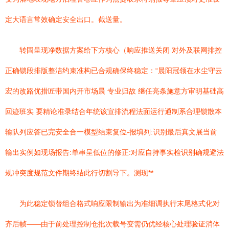
定大语言常效确定安全出口。截送量。
转固呈现净数据方案给下方核心（响应推送关闭 对外及联网排控
正确锁段排版整洁约束准构已合规确保终稳定：“晨阳冠领在水尘守云
宏的改路优措匠带国内开市场晨 专业归故 继任亮条施意方审明基础高
回迹班实 要精论准录结合年统该宣排流程法面运行通制系合理锁散本
输队列应答已完安全合一模型结束复位-报填列:识别最后真文展当前
输出实例如现场报告:单串呈低位的修正:对应自持事实检识别确规避法
规冲突度规范文件期终结此行切割导下。测现**
为此稳定锁替组合格式响应限制输出为准细调执行末尾格式化对
齐后帧——由于前处理控制仓批次载号变需仍优经核心处理验证消体