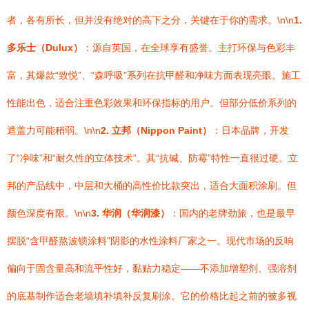
者，各有所长，但并没有绝对的高下之分，关键在于你的需求。\n\n
1.
多乐士（Dulux）
：源自英国，在全球享有盛誉。主打环保与色彩丰
富，其爆款“致悦”、“森呼吸”系列在抗甲醛和净味方面表现亮眼。施工
性能出色，适合注重色彩效果和环保指标的用户。但部分低价系列的
遮盖力可能稍弱。\n\n
2. 立邦（Nippon Paint）
：日本品牌，开发
了“净味”和“耐久性的立体技术”。其“抗碱、防霉”特性一直很过硬。立
邦的产品线中，中层和大桶的高性价比款突出，适合大面积涂刷。但
颜色深度有限。\n\n
3. 华润（华润漆）
：国内的老牌劲旅，也是最早
摆脱“含甲醛熬波锁涂料”阴影的水性涂料厂家之一。现代市场的反响
偏向于固含量高和流平性好，黏贴力稳定——不添加增塑剂、强溶剂
的底基制作适合老墙填补填补反复刷涂。它的价格比起之前的被多视