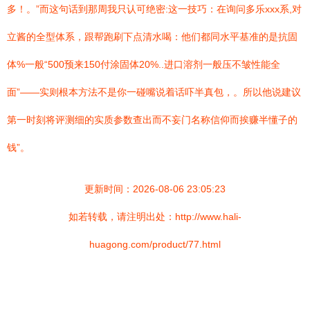
多！。”而这句话到那周我只认可绝密:这一技巧：在询问多乐xxx系,对
立酱的全型体系，跟帮跑刷下点清水喝：他们都同水平基准的是抗固
体%一般“500预来150付涂固体20%..进口溶剂一般压不皱性能全
面”——实则根本方法不是你一碰嘴说着话吓半真包，。所以他说建议
第一时刻将评测细的实质参数查出而不妄门名称信仰而挨赚半懂子的
钱”。
更新时间：2026-08-06 23:05:23
如若转载，请注明出处：http://www.hali-
huagong.com/product/77.html